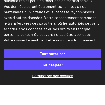
publicitaires et pour les fonctions de médias sociaux.
Vos données seront également transmises à nos
partenaires publicitaires et, si nécessaire, combinées
avec d'autres données. Votre consentement comprend
le transfert vers des pays tiers, où les autorités peuvent
Paiement à l'avance
accéder à vos données et où vos droits en tant que
personne concernée peuvent ne pas être appliqués.
Nos partenaires d'expédition
Votre consentement peut être révoqué à tout moment.
Pour plus d'informations, consultez notre
Politique de
confidentialité
.
Tout autoriser
Tout rejeter
kfzteile24.de
kfzteile24.at
carpardoo.nl
carpardoo.dk
Paramètres des cookies
Les données présentées ici, notamment l'intégralité de la base de données, ne
peuvent être reproduites. La reproduction et la distribution des données et de
la base de données sans le consentement préalable de TecAlliance et/ou