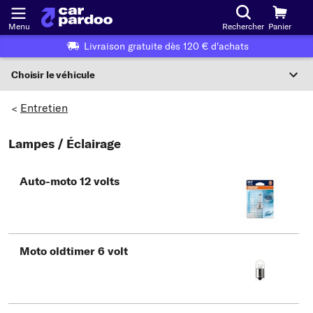
Menu
Rechercher
Panier
Livraison gratuite dès 120 € d'achats
Choisir le véhicule
Sélection du véhicule
Entretien
>
F
Lampes / Éclairage
Choisir le véhicule
Auto-moto 12 volts
ou
Ou choix du véhicule selon les critères suivants :
Choix du fabricant
Moto oldtimer 6 volt
Choix du modèle
Choix du type