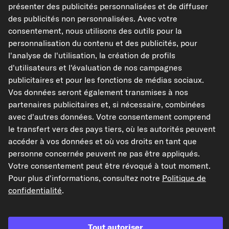
présenter des publicités personnalisées et de diffuser
Voir l'article
des publicités non personnalisées. Avec votre
consentement, nous utilisons des outils pour la
Caractéristiques de l'article
personnalisation du contenu et des publicités, pour
l'analyse de l'utilisation, la création de profils
Diamètre extérieur [mm]
300
d'utilisateurs et l'évaluation de nos campagnes
Épaisseur du disque de fr
20
publicitaires et pour les fonctions de médias sociaux.
ein [mm]
Vos données seront également transmises à nos
Hauteur [mm]
66
partenaires publicitaires et, si nécessaire, combinées
Jante, nombre de trous
5
avec d'autres données. Votre consentement comprend
le transfert vers des pays tiers, où les autorités peuvent
Type de disque de frein
ventilé
accéder à vos données et où vos droits en tant que
Cercle de percage -Ø [m
120
personne concernée peuvent ne pas être appliqués.
m]
Votre consentement peut être révoqué à tout moment.
Propriétés supplémentaires
Pour plus d'informations, consultez notre
Politique de
confidentialité
.
Afficher les références constructeur (N° OEM)
Modèles de véhicules compatibles
Tout autoriser