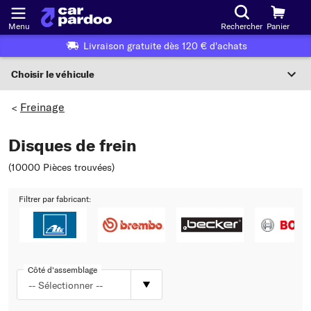
Menu
Rechercher
Panier
Livraison gratuite dès 120 € d'achats
Choisir le véhicule
Sélection du véhicule
Freinage
>
F
Disques de frein
Choisir le véhicule
(10000 Pièces trouvées
)
ou
Filtrer par fabricant:
Ou choix du véhicule selon les critères suivants :
Choix du fabricant
Choix du modèle
Côté d'assemblage
-- Sélectionner --
Choix du type