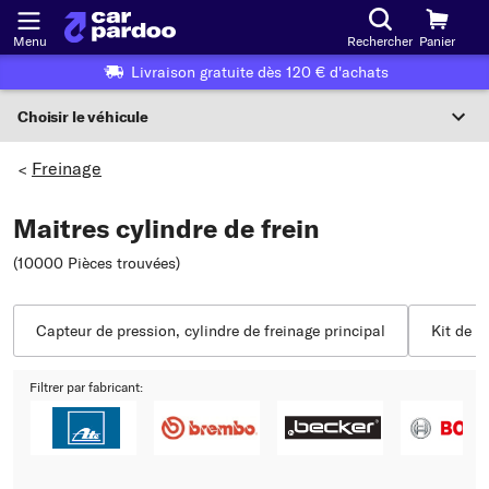
Menu
Rechercher
Panier
Livraison gratuite dès 120 € d'achats
Choisir le véhicule
Sélection du véhicule
Freinage
>
F
Maitres cylindre de frein
Choisir le véhicule
(10000 Pièces trouvées
)
ou
Ou choix du véhicule selon les critères suivants :
Capteur de pression, cylindre de freinage principal
Kit de r
Choix du fabricant
Filtrer par fabricant:
Choix du modèle
Choix du type