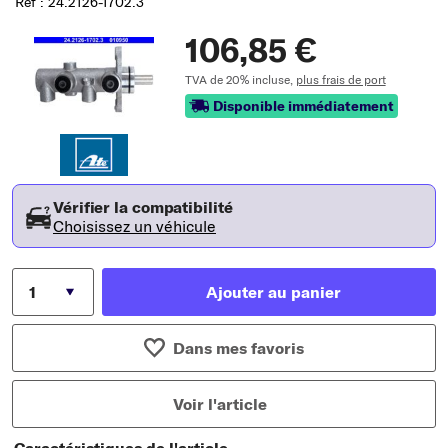
Réf : 24.2126-1702.3
106,85 €
TVA de 20% incluse,
plus frais de port
Disponible immédiatement
Vérifier la compatibilité
Choisissez un véhicule
Ajouter au panier
Dans mes favoris
Voir l'article
Caractéristiques de l'article