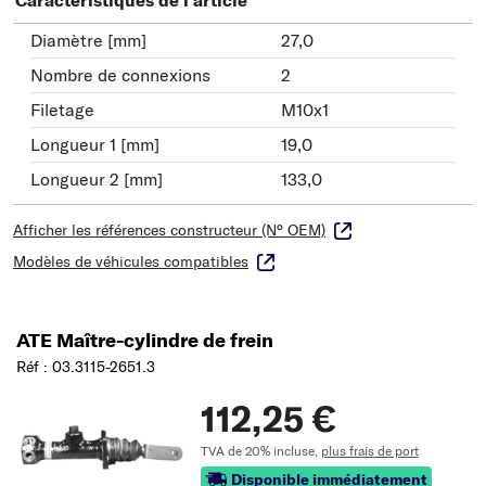
Diamètre [mm]
27,0
Nombre de connexions
2
Filetage
M10x1
Longueur 1 [mm]
19,0
Longueur 2 [mm]
133,0
Afficher les références constructeur (N° OEM)
Modèles de véhicules compatibles
ATE Maître-cylindre de frein
Réf : 03.3115-2651.3
112,25 €
TVA de 20% incluse,
plus frais de port
Disponible immédiatement