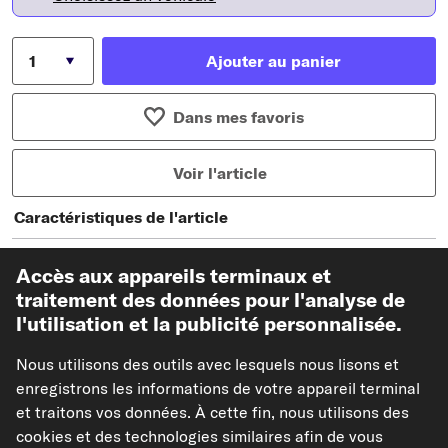
Ajouter au panier
Dans mes favoris
Voir l'article
Caractéristiques de l'article
Diamètre [mm]
21
Accès aux appareils terminaux et
traitement des données pour l'analyse de
Modèles de véhicules compatibles
l'utilisation et la publicité personnalisée.
Nous utilisons des outils avec lesquels nous lisons et
AUTOFREN SEINSA Kit de réparation, maître-
enregistrons les informations de votre appareil terminal
cylindre de frein
et traitons vos données. À cette fin, nous utilisons des
Réf : D1727
cookies et des technologies similaires afin de vous