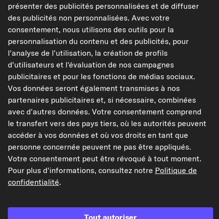
3,59 €
présenter des publicités personnalisées et de diffuser
des publicités non personnalisées. Avec votre
TVA de 20% incluse,
plus frais de port
consentement, nous utilisons des outils pour la
Disponible immédiatement
personnalisation du contenu et des publicités, pour
l'analyse de l'utilisation, la création de profils
d'utilisateurs et l'évaluation de nos campagnes
publicitaires et pour les fonctions de médias sociaux.
Vérifier la compatibilité
Vos données seront également transmises à nos
Choisissez un véhicule
partenaires publicitaires et, si nécessaire, combinées
avec d'autres données. Votre consentement comprend
le transfert vers des pays tiers, où les autorités peuvent
Ajouter au panier
accéder à vos données et où vos droits en tant que
personne concernée peuvent ne pas être appliqués.
Dans mes favoris
Votre consentement peut être révoqué à tout moment.
Pour plus d'informations, consultez notre
Politique de
confidentialité
.
Voir l'article
Caractéristiques de l'article
Tout autoriser