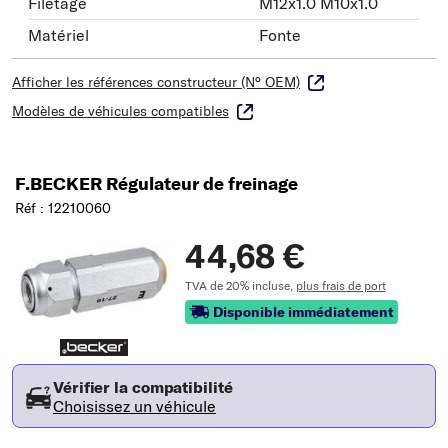
Filetage
M12x1.0 M10x1.0
Matériel
Fonte
Afficher les références constructeur (N° OEM)
Modèles de véhicules compatibles
F.BECKER Régulateur de freinage
Réf : 12210060
44,68 €
TVA de 20% incluse,
plus frais de port
Disponible immédiatement
Vérifier la compatibilité
Choisissez un véhicule