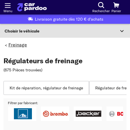
Menu
Rechercher
Panier
Livraison gratuite dès 120 € d'achats
Choisir le véhicule
Sélection du véhicule
Freinage
>
F
Régulateurs de freinage
Choisir le véhicule
(675 Pièces trouvées
)
ou
Ou choix du véhicule selon les critères suivants :
Kit de réparation, régulateur de freinage
Régulateur de frei
Choix du fabricant
Filtrer par fabricant:
Choix du modèle
Choix du type