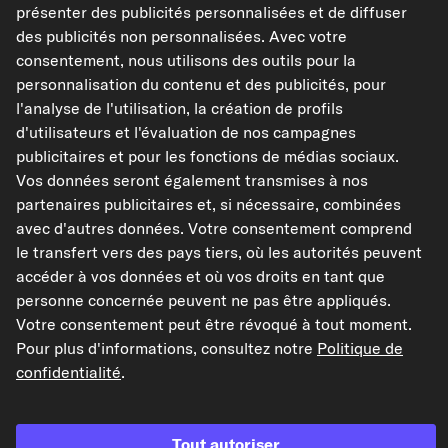
présenter des publicités personnalisées et de diffuser
Nombre de connexions
2
des publicités non personnalisées. Avec votre
consentement, nous utilisons des outils pour la
Afficher les références constructeur (N° OEM)
personnalisation du contenu et des publicités, pour
Modèles de véhicules compatibles
l'analyse de l'utilisation, la création de profils
d'utilisateurs et l'évaluation de nos campagnes
publicitaires et pour les fonctions de médias sociaux.
BREMBO Régulateur de freinage
Vos données seront également transmises à nos
Réf : R 85 008
partenaires publicitaires et, si nécessaire, combinées
avec d'autres données. Votre consentement comprend
59,47 €
le transfert vers des pays tiers, où les autorités peuvent
accéder à vos données et où vos droits en tant que
TVA de 20% incluse,
plus frais de port
personne concernée peuvent ne pas être appliqués.
Disponible immédiatement
Votre consentement peut être révoqué à tout moment.
Pour plus d'informations, consultez notre
Politique de
confidentialité
.
Vérifier la compatibilité
Choisissez un véhicule
Tout autoriser