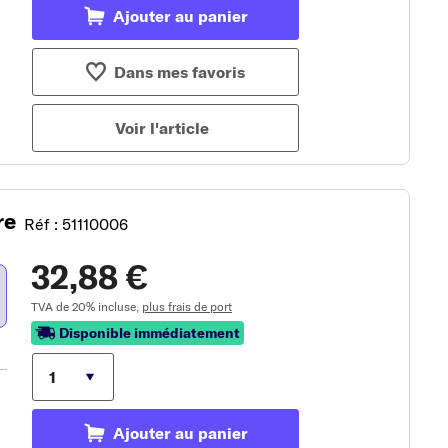
Ajouter au panier
Dans mes favoris
Voir l'article
re
Réf : 51110006
32,88 €
TVA de 20% incluse,
plus frais de port
Disponible immédiatement
Ajouter au panier