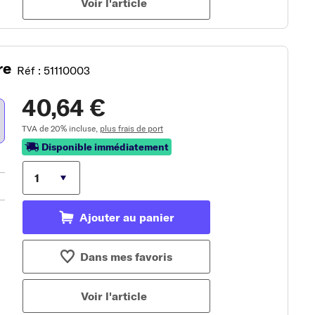
Voir l'article
re
Réf : 51110003
40,64 €
TVA de 20% incluse,
plus frais de port
Disponible immédiatement
Ajouter au panier
Dans mes favoris
Voir l'article