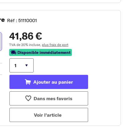
re
Réf : 51110001
41,86 €
TVA de 20% incluse,
plus frais de port
Disponible immédiatement
Ajouter au panier
Dans mes favoris
Voir l'article