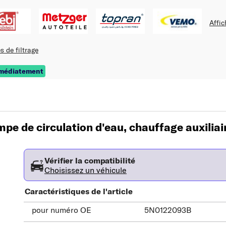
Affic
s de filtrage
mmédiatement
e de circulation d'eau, chauffage auxiliai
Vérifier la compatibilité
Choisissez un véhicule
Caractéristiques de l'article
pour numéro OE
5N0122093B