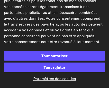
publicitaires et pour les fonctions de médias sociaux.
Vos données seront également transmises à nos
partenaires publicitaires et, si nécessaire, combinées
avec d'autres données. Votre consentement comprend
le transfert vers des pays tiers, où les autorités peuvent
Paiement à l'avance
accéder à vos données et où vos droits en tant que
personne concernée peuvent ne pas être appliqués.
Nos partenaires d'expédition
Votre consentement peut être révoqué à tout moment.
Pour plus d'informations, consultez notre
Politique de
confidentialité
.
Tout autoriser
Tout rejeter
kfzteile24.de
kfzteile24.at
carpardoo.nl
carpardoo.dk
Paramètres des cookies
Les données présentées ici, notamment l'intégralité de la base de données, ne
peuvent être reproduites. La reproduction et la distribution des données et de
la base de données sans le consentement préalable de TecAlliance et/ou