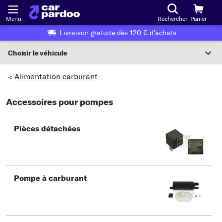
Menu
Rechercher
Panier
Livraison gratuite dès 120 € d'achats
Choisir le véhicule
Sélection du véhicule
Alimentation carburant
>
F
Accessoires pour pompes
Choisir le véhicule
Pièces détachées
ou
Ou choix du véhicule selon les critères suivants :
Choix du fabricant
Pompe à carburant
Choix du modèle
Choix du type