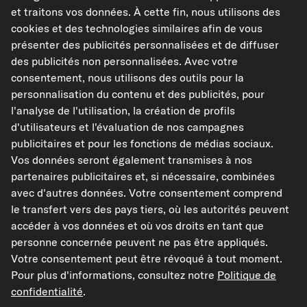
et traitons vos données. À cette fin, nous utilisons des
cookies et des technologies similaires afin de vous
présenter des publicités personnalisées et de diffuser
des publicités non personnalisées. Avec votre
kfzteile24.de
kfzteile24.at
carpardoo.nl
consentement, nous utilisons des outils pour la
carpardoo.dk
personnalisation du contenu et des publicités, pour
l'analyse de l'utilisation, la création de profils
d'utilisateurs et l'évaluation de nos campagnes
publicitaires et pour les fonctions de médias sociaux.
Les données présentées ici, notamment l'intégralité de la base de données, ne
Vos données seront également transmises à nos
peuvent être reproduites. La reproduction et la distribution des données et de
partenaires publicitaires et, si nécessaire, combinées
la base de données sans le consentement préalable de TecAlliance et/ou
l'implication de tiers dans de telles activités sont strictement interdites. Toute
avec d'autres données. Votre consentement comprend
utilisation non autorisée du contenu constitue une violation du droit d'auteur
le transfert vers des pays tiers, où les autorités peuvent
et peut entraîner des poursuites judiciaires.
accéder à vos données et où vos droits en tant que
personne concernée peuvent ne pas être appliqués.
Résilier le contrat
Votre consentement peut être révoqué à tout moment.
Pour plus d'informations, consultez notre
Politique de
© 2026 kfzteile24 GmbH - Tous droits réservés.
confidentialité
.