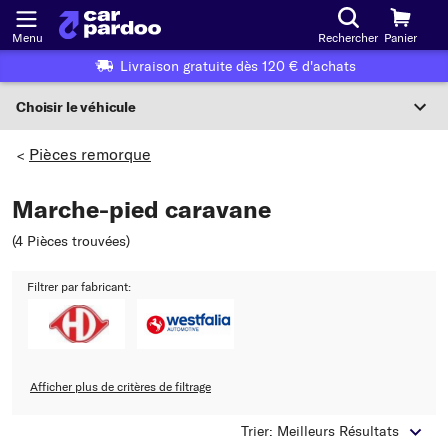
Menu
Rechercher
Panier
Livraison gratuite dès 120 € d'achats
Choisir le véhicule
Sélection du véhicule
Pièces remorque
>
F
Marche-pied caravane
Choisir le véhicule
(4 Pièces trouvées
)
ou
Filtrer par fabricant:
Ou choix du véhicule selon les critères suivants :
Choix du fabricant
Choix du modèle
Afficher plus de critères de filtrage
Trier: Meilleurs Résultats
Choix du type