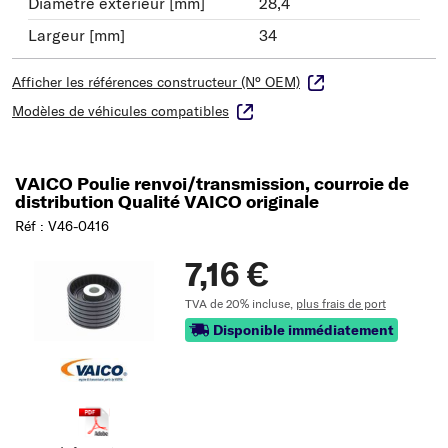
Diamètre extérieur [mm]
28,4
Largeur [mm]
34
Afficher les références constructeur (N° OEM)
Modèles de véhicules compatibles
VAICO Poulie renvoi/transmission, courroie de
distribution Qualité VAICO originale
Réf : V46-0416
7,16 €
TVA de 20% incluse,
plus frais de port
Disponible immédiatement