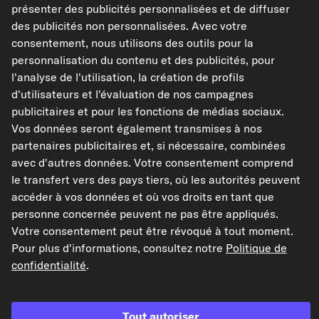
FEBI BILSTEIN Poulie renvoi/transmission,
présenter des publicités personnalisées et de diffuser
courroie de distribution
des publicités non personnalisées. Avec votre
Réf : 17712
consentement, nous utilisons des outils pour la
13,20 €
personnalisation du contenu et des publicités, pour
l'analyse de l'utilisation, la création de profils
TVA de 20% incluse,
plus frais de port
d'utilisateurs et l'évaluation de nos campagnes
Disponible immédiatement
publicitaires et pour les fonctions de médias sociaux.
Vos données seront également transmises à nos
partenaires publicitaires et, si nécessaire, combinées
avec d'autres données. Votre consentement comprend
le transfert vers des pays tiers, où les autorités peuvent
Vérifier la compatibilité
accéder à vos données et où vos droits en tant que
Choisissez un véhicule
personne concernée peuvent ne pas être appliqués.
Votre consentement peut être révoqué à tout moment.
Pour plus d'informations, consultez notre
Politique de
Ajouter au panier
confidentialité
.
Dans mes favoris
Tout autoriser