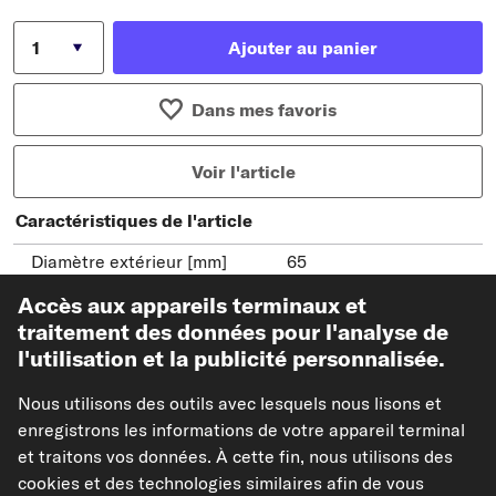
Ajouter au panier
Dans mes favoris
Voir l'article
Caractéristiques de l'article
Diamètre extérieur [mm]
65
Largeur [mm]
26
Accès aux appareils terminaux et
traitement des données pour l'analyse de
Périphériques entraînés
Arbre à came
l'utilisation et la publicité personnalisée.
Afficher les références constructeur (N° OEM)
Nous utilisons des outils avec lesquels nous lisons et
Modèles de véhicules compatibles
enregistrons les informations de votre appareil terminal
et traitons vos données. À cette fin, nous utilisons des
cookies et des technologies similaires afin de vous