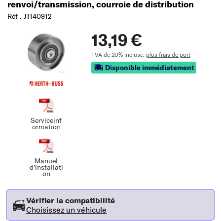
renvoi/transmission, courroie de distribution
Réf : J1140912
13,19 €
TVA de 20% incluse,
plus frais de port
Disponible immédiatement
Serviceinf
ormation
Manuel
d'installati
on
Vérifier la compatibilité
Choisissez un véhicule