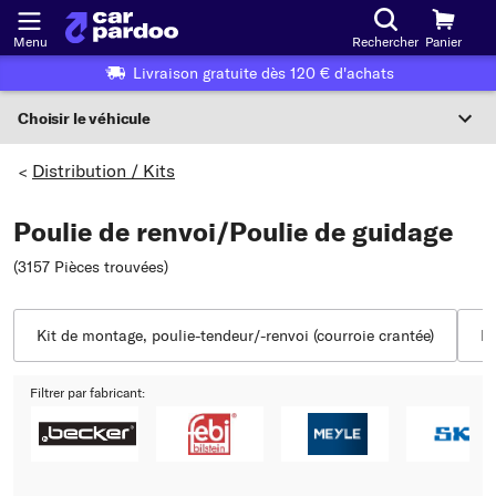
Menu
Rechercher
Panier
Livraison gratuite dès 120 € d'achats
Choisir le véhicule
Sélection du véhicule
Distribution / Kits
>
F
Poulie de renvoi/Poulie de guidage
Choisir le véhicule
(3157 Pièces trouvées
)
ou
Ou choix du véhicule selon les critères suivants :
Kit de montage, poulie-tendeur/-renvoi (courroie crantée)
Po
Choix du fabricant
Filtrer par fabricant:
Choix du modèle
Choix du type