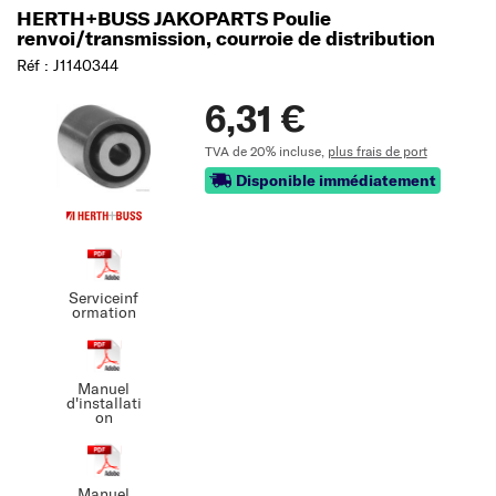
HERTH+BUSS JAKOPARTS Poulie
renvoi/transmission, courroie de distribution
Réf : J1140344
6,31 €
TVA de 20% incluse,
plus frais de port
Disponible immédiatement
Serviceinf
ormation
Manuel
d'installati
on
Manuel