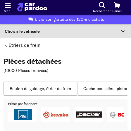
Menu
Rechercher
Panier
Livraison gratuite dès 120 € d'achats
Choisir le véhicule
Sélection du véhicule
Étriers de frein
>
F
Pièces détachées
Choisir le véhicule
(10000 Pièces trouvées
)
ou
Ou choix du véhicule selon les critères suivants :
Boulon de guidage, étrier de frein
Cache-poussière, piston de
Choix du fabricant
Filtrer par fabricant:
Choix du modèle
Choix du type