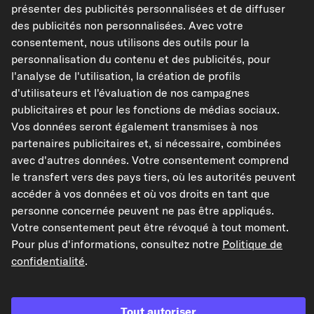
présenter des publicités personnalisées et de diffuser
frein
des publicités non personnalisées. Avec votre
Réf : 8105 3659
consentement, nous utilisons des outils pour la
1,16 €
personnalisation du contenu et des publicités, pour
l'analyse de l'utilisation, la création de profils
TVA de 20% incluse,
plus frais de port
d'utilisateurs et l'évaluation de nos campagnes
Disponible immédiatement
publicitaires et pour les fonctions de médias sociaux.
Vos données seront également transmises à nos
partenaires publicitaires et, si nécessaire, combinées
Vérifier la compatibilité
avec d'autres données. Votre consentement comprend
Choisissez un véhicule
le transfert vers des pays tiers, où les autorités peuvent
accéder à vos données et où vos droits en tant que
personne concernée peuvent ne pas être appliqués.
Ajouter au panier
Votre consentement peut être révoqué à tout moment.
Pour plus d'informations, consultez notre
Politique de
Dans mes favoris
confidentialité
.
Voir l'article
Tout autoriser