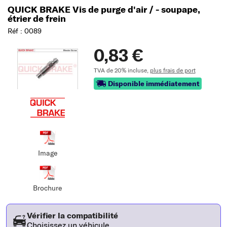
QUICK BRAKE Vis de purge d'air / - soupape,
étrier de frein
Réf : 0089
0,83 €
TVA de 20% incluse,
plus frais de port
Disponible immédiatement
Image
Brochure
Vérifier la compatibilité
Choisissez un véhicule