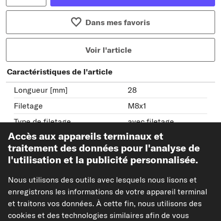
Dans mes favoris
Voir l'article
Caractéristiques de l'article
Longueur [mm]
28
Filetage
M8x1
Type de filetage
avec filetage
extérieur
Accès aux appareils terminaux et
Ouverture de la clé
8
traitement des données pour l'analyse de
l'utilisation et la publicité personnalisée.
Afficher les références constructeur (N° OEM)
Nous utilisons des outils avec lesquels nous lisons et
Modèles de véhicules compatibles
enregistrons les informations de votre appareil terminal
et traitons vos données. À cette fin, nous utilisons des
cookies et des technologies similaires afin de vous
TRISCAN Vis de purge d'air / - soupape, étrier de