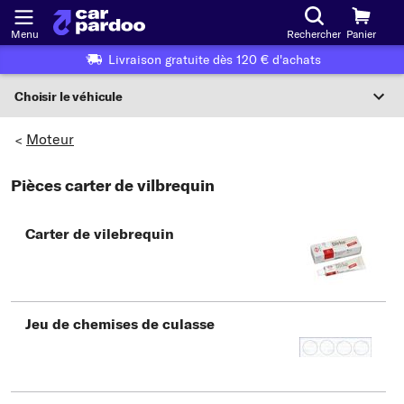
Menu
Rechercher
Panier
Livraison gratuite dès 120 € d'achats
Choisir le véhicule
Sélection du véhicule
Moteur
>
F
Pièces carter de vilbrequin
Choisir le véhicule
Carter de vilebrequin
ou
Ou choix du véhicule selon les critères suivants :
Choix du fabricant
Jeu de chemises de culasse
Choix du modèle
Choix du type