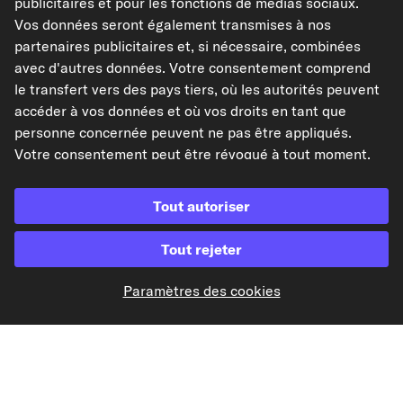
publicitaires et pour les fonctions de médias sociaux.
Vos données seront également transmises à nos
partenaires publicitaires et, si nécessaire, combinées
avec d'autres données. Votre consentement comprend
le transfert vers des pays tiers, où les autorités peuvent
Paiement à l'avance
accéder à vos données et où vos droits en tant que
personne concernée peuvent ne pas être appliqués.
Nos partenaires d'expédition
Votre consentement peut être révoqué à tout moment.
Pour plus d'informations, consultez notre
Politique de
confidentialité
.
Tout autoriser
Tout rejeter
kfzteile24.de
kfzteile24.at
carpardoo.nl
carpardoo.dk
Paramètres des cookies
Les données présentées ici, notamment l'intégralité de la base de données, ne
peuvent être reproduites. La reproduction et la distribution des données et de
la base de données sans le consentement préalable de TecAlliance et/ou