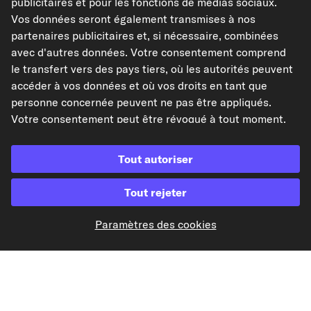
publicitaires et pour les fonctions de médias sociaux.
Vos données seront également transmises à nos
partenaires publicitaires et, si nécessaire, combinées
avec d'autres données. Votre consentement comprend
le transfert vers des pays tiers, où les autorités peuvent
Paiement à l'avance
accéder à vos données et où vos droits en tant que
personne concernée peuvent ne pas être appliqués.
Nos partenaires d'expédition
Votre consentement peut être révoqué à tout moment.
Pour plus d'informations, consultez notre
Politique de
confidentialité
.
Tout autoriser
Tout rejeter
kfzteile24.de
kfzteile24.at
carpardoo.nl
carpardoo.dk
Paramètres des cookies
Les données présentées ici, notamment l'intégralité de la base de données, ne
peuvent être reproduites. La reproduction et la distribution des données et de
la base de données sans le consentement préalable de TecAlliance et/ou