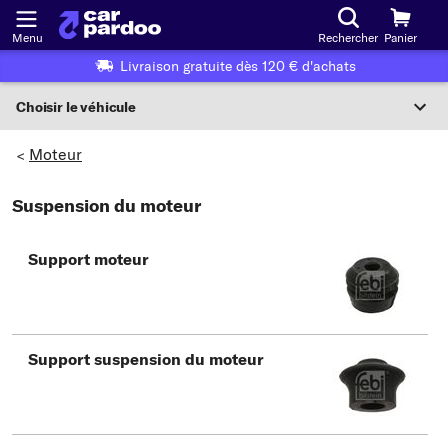
Menu
Rechercher
Panier
Livraison gratuite dès 120 € d'achats
Choisir le véhicule
Sélection du véhicule
Moteur
>
F
Suspension du moteur
Choisir le véhicule
Support moteur
ou
Ou choix du véhicule selon les critères suivants :
Choix du fabricant
Support suspension du moteur
Choix du modèle
Choix du type