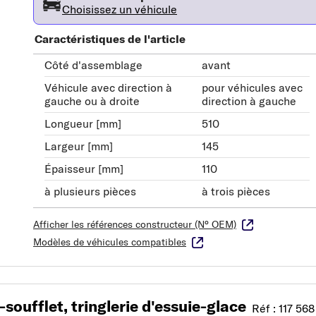
Choisissez un véhicule
Caractéristiques de l'article
Côté d'assemblage
avant
Véhicule avec direction à
pour véhicules avec
gauche ou à droite
direction à gauche
Longueur [mm]
510
Largeur [mm]
145
Épaisseur [mm]
110
à plusieurs pièces
à trois pièces
Afficher les références constructeur (N° OEM)
Modèles de véhicules compatibles
oufflet, tringlerie d'essuie-glace
Réf : 117 568