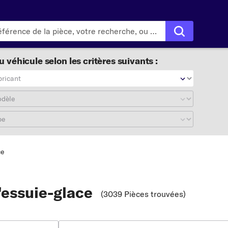
 véhicule selon les critères suivants :
bricant
odèle
pe
ce
d'essuie-glace
(3039 Pièces trouvées
)