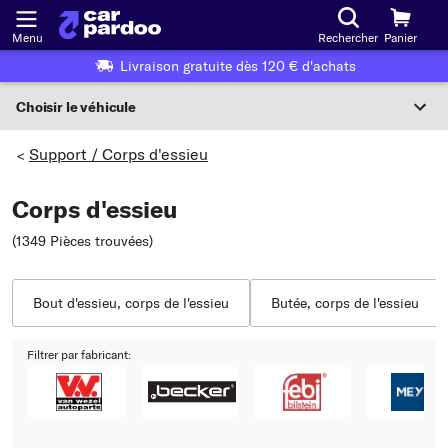
Menu
Rechercher
Panier
Livraison gratuite dès 120 € d'achats
Choisir le véhicule
Sélection du véhicule
Support / Corps d'essieu
>
F
Corps d'essieu
Choisir le véhicule
(1349 Pièces trouvées
)
ou
Ou choix du véhicule selon les critères suivants :
Bout d'essieu, corps de l'essieu
Butée, corps de l'essieu
Choix du fabricant
Filtrer par fabricant:
Choix du modèle
Choix du type