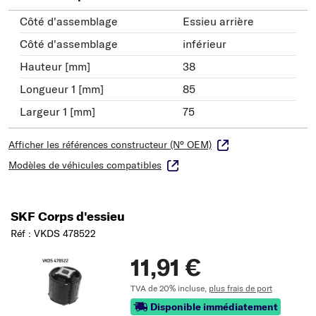
Côté d'assemblage
Essieu arrière
Côté d'assemblage
inférieur
Hauteur [mm]
38
Longueur 1 [mm]
85
Largeur 1 [mm]
75
Afficher les références constructeur (N° OEM)
Modèles de véhicules compatibles
SKF Corps d'essieu
Réf : VKDS 478522
11,91 €
TVA de 20% incluse,
plus frais de port
Disponible immédiatement