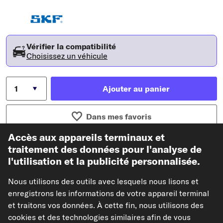
Vérifier la compatibilité
Choisissez un véhicule
Ajouter au panier
Dans mes favoris
Accès aux appareils terminaux et
Voir l'article
traitement des données pour l'analyse de
l'utilisation et la publicité personnalisée.
Afficher les références constructeur (N° OEM)
Nous utilisons des outils avec lesquels nous lisons et
Modèles de véhicules compatibles
enregistrons les informations de votre appareil terminal
et traitons vos données. À cette fin, nous utilisons des
cookies et des technologies similaires afin de vous
ORIGINAL IMPERIUM Kit de réparation, corps de