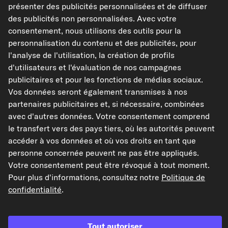
l'essieu
présenter des publicités personnalisées et de diffuser
Réf : 30844
des publicités non personnalisées. Avec votre
consentement, nous utilisons des outils pour la
12,95 €
personnalisation du contenu et des publicités, pour
l'analyse de l'utilisation, la création de profils
TVA de 20% incluse,
plus frais de port
d'utilisateurs et l'évaluation de nos campagnes
Disponible immédiatement
publicitaires et pour les fonctions de médias sociaux.
Vos données seront également transmises à nos
partenaires publicitaires et, si nécessaire, combinées
avec d'autres données. Votre consentement comprend
le transfert vers des pays tiers, où les autorités peuvent
Vérifier la compatibilité
accéder à vos données et où vos droits en tant que
Choisissez un véhicule
personne concernée peuvent ne pas être appliqués.
Votre consentement peut être révoqué à tout moment.
Pour plus d'informations, consultez notre
Politique de
Ajouter au panier
confidentialité
.
Dans mes favoris
Tout autoriser