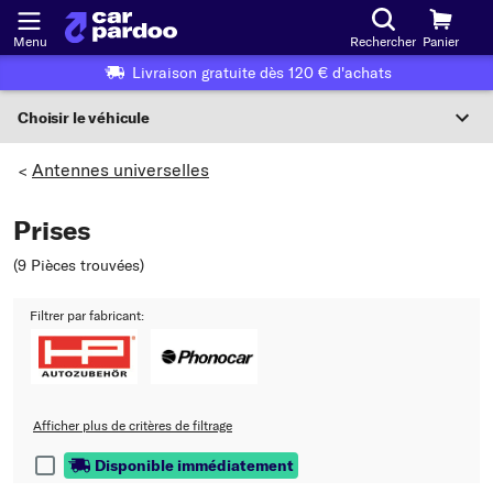
Menu
Rechercher
Panier
Livraison gratuite dès 120 € d'achats
Choisir le véhicule
Sélection du véhicule
Antennes universelles
>
F
Prises
Choisir le véhicule
(9 Pièces trouvées
)
ou
Filtrer par fabricant:
Ou choix du véhicule selon les critères suivants :
Choix du fabricant
Choix du modèle
Afficher plus de critères de filtrage
Disponible immédiatement
Choix du type