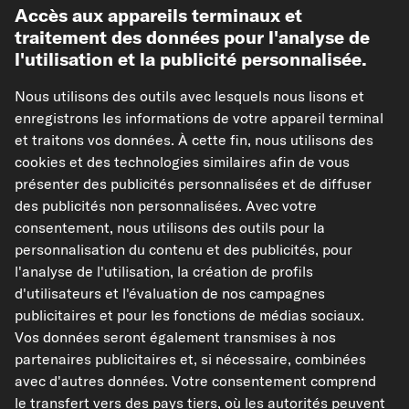
Accès aux appareils terminaux et
traitement des données pour l'analyse de
Paiement à l'avance
l'utilisation et la publicité personnalisée.
Nos partenaires d'expédition
Nous utilisons des outils avec lesquels nous lisons et
enregistrons les informations de votre appareil terminal
et traitons vos données. À cette fin, nous utilisons des
cookies et des technologies similaires afin de vous
présenter des publicités personnalisées et de diffuser
kfzteile24.de
kfzteile24.at
carpardoo.nl
des publicités non personnalisées. Avec votre
consentement, nous utilisons des outils pour la
carpardoo.dk
personnalisation du contenu et des publicités, pour
l'analyse de l'utilisation, la création de profils
d'utilisateurs et l'évaluation de nos campagnes
publicitaires et pour les fonctions de médias sociaux.
Les données présentées ici, notamment l'intégralité de la base de données, ne
peuvent être reproduites. La reproduction et la distribution des données et de
Vos données seront également transmises à nos
la base de données sans le consentement préalable de TecAlliance et/ou
partenaires publicitaires et, si nécessaire, combinées
l'implication de tiers dans de telles activités sont strictement interdites. Toute
utilisation non autorisée du contenu constitue une violation du droit d'auteur
avec d'autres données. Votre consentement comprend
et peut entraîner des poursuites judiciaires.
le transfert vers des pays tiers, où les autorités peuvent