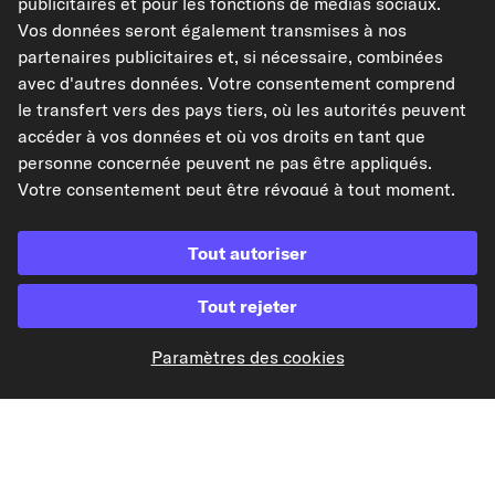
publicitaires et pour les fonctions de médias sociaux.
Vos données seront également transmises à nos
partenaires publicitaires et, si nécessaire, combinées
avec d'autres données. Votre consentement comprend
le transfert vers des pays tiers, où les autorités peuvent
Paiement à l'avance
accéder à vos données et où vos droits en tant que
personne concernée peuvent ne pas être appliqués.
Nos partenaires d'expédition
Votre consentement peut être révoqué à tout moment.
Pour plus d'informations, consultez notre
Politique de
confidentialité
.
Tout autoriser
Tout rejeter
kfzteile24.de
kfzteile24.at
carpardoo.nl
carpardoo.dk
Paramètres des cookies
Les données présentées ici, notamment l'intégralité de la base de données, ne
peuvent être reproduites. La reproduction et la distribution des données et de
la base de données sans le consentement préalable de TecAlliance et/ou