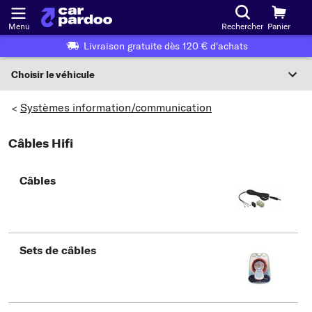
Menu
Rechercher
Panier
Livraison gratuite dès 120 € d'achats
Choisir le véhicule
Sélection du véhicule
Systèmes information/communication
>
F
Câbles Hifi
Choisir le véhicule
Câbles
ou
Ou choix du véhicule selon les critères suivants :
Choix du fabricant
Sets de câbles
Choix du modèle
Choix du type