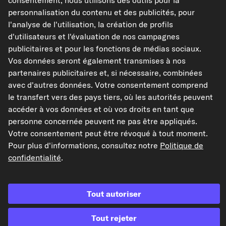
consentement, nous utilisons des outils pour la
carpardoo.dk
personnalisation du contenu et des publicités, pour
l'analyse de l'utilisation, la création de profils
d'utilisateurs et l'évaluation de nos campagnes
publicitaires et pour les fonctions de médias sociaux.
Les données présentées ici, notamment l'intégralité de la base de données, ne
Vos données seront également transmises à nos
peuvent être reproduites. La reproduction et la distribution des données et de
partenaires publicitaires et, si nécessaire, combinées
la base de données sans le consentement préalable de TecAlliance et/ou
l'implication de tiers dans de telles activités sont strictement interdites. Toute
avec d'autres données. Votre consentement comprend
utilisation non autorisée du contenu constitue une violation du droit d'auteur
le transfert vers des pays tiers, où les autorités peuvent
et peut entraîner des poursuites judiciaires.
accéder à vos données et où vos droits en tant que
Résilier le contrat
personne concernée peuvent ne pas être appliqués.
Votre consentement peut être révoqué à tout moment.
Pour plus d'informations, consultez notre
Politique de
© 2026 kfzteile24 GmbH - Tous droits réservés.
confidentialité
.
Tout autoriser
¹« Livraison gratuite » ou « Sans frais de livraison », cela correspond à la
suppression des frais d'envoi allemands de 6,90 €.
Tout rejeter