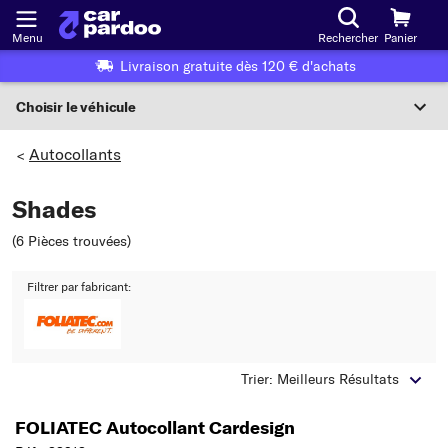
Menu
Rechercher
Panier
Livraison gratuite dès 120 € d'achats
Choisir le véhicule
Sélection du véhicule
Autocollants
>
F
Shades
Choisir le véhicule
(6 Pièces trouvées
)
ou
Filtrer par fabricant:
Ou choix du véhicule selon les critères suivants :
Choix du fabricant
Trier: Meilleurs Résultats
Choix du modèle
FOLIATEC Autocollant Cardesign
Choix du type