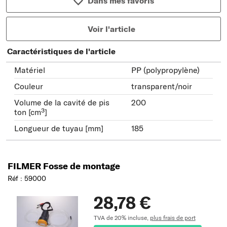
Dans mes favoris
Voir l'article
Caractéristiques de l'article
Matériel
PP (polypropylène)
Couleur
transparent/noir
Volume de la cavité de pis
200
ton [cm³]
Longueur de tuyau [mm]
185
FILMER Fosse de montage
Réf : 59000
28,78 €
TVA de 20% incluse,
plus frais de port