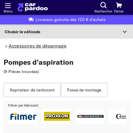
Menu
Rechercher
Panier
Livraison gratuite dès 120 € d'achats
Choisir le véhicule
Sélection du véhicule
Accessoires de dépannage
>
F
Pompes d'aspiration
Choisir le véhicule
(9 Pièces trouvées
)
ou
Ou choix du véhicule selon les critères suivants :
Aspirateur de carburant
Fosse de montage
Choix du fabricant
Filtrer par fabricant:
Choix du modèle
Choix du type