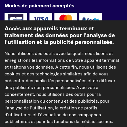
Modes de paiement acceptés
Accès aux appareils terminaux et
traitement des données pour l'analyse de
Paiement à l'avance
l'utilisation et la publicité personnalisée.
Nos partenaires d'expédition
Nous utilisons des outils avec lesquels nous lisons et
enregistrons les informations de votre appareil terminal
et traitons vos données. À cette fin, nous utilisons des
cookies et des technologies similaires afin de vous
présenter des publicités personnalisées et de diffuser
kfzteile24.de
kfzteile24.at
carpardoo.nl
des publicités non personnalisées. Avec votre
consentement, nous utilisons des outils pour la
carpardoo.dk
personnalisation du contenu et des publicités, pour
l'analyse de l'utilisation, la création de profils
d'utilisateurs et l'évaluation de nos campagnes
publicitaires et pour les fonctions de médias sociaux.
Les données présentées ici, notamment l'intégralité de la base de données, ne
peuvent être reproduites. La reproduction et la distribution des données et de