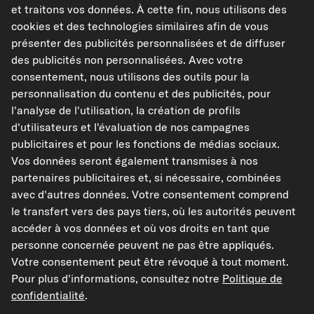
et traitons vos données. À cette fin, nous utilisons des
cookies et des technologies similaires afin de vous
Juridique
présenter des publicités personnalisées et de diffuser
des publicités non personnalisées. Avec votre
consentement, nous utilisons des outils pour la
Modes de paiement acceptés
personnalisation du contenu et des publicités, pour
l'analyse de l'utilisation, la création de profils
d'utilisateurs et l'évaluation de nos campagnes
publicitaires et pour les fonctions de médias sociaux.
Vos données seront également transmises à nos
Paiement à l'avance
partenaires publicitaires et, si nécessaire, combinées
avec d'autres données. Votre consentement comprend
Nos partenaires d'expédition
le transfert vers des pays tiers, où les autorités peuvent
accéder à vos données et où vos droits en tant que
personne concernée peuvent ne pas être appliqués.
Votre consentement peut être révoqué à tout moment.
Pour plus d'informations, consultez notre
Politique de
kfzteile24.de
kfzteile24.at
carpardoo.nl
confidentialité
.
carpardoo.dk