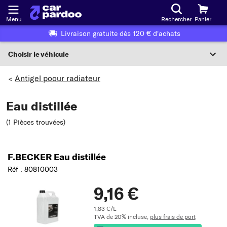
Menu
Rechercher
Panier
Livraison gratuite dès 120 € d'achats
Choisir le véhicule
Sélection du véhicule
Antigel poour radiateur
>
F
Eau distillée
Choisir le véhicule
(1 Pièces trouvées
)
ou
Ou choix du véhicule selon les critères suivants :
F.BECKER Eau distillée
Réf : 80810003
Choix du fabricant
9,16 €
Choix du modèle
1,83 €/L
TVA de 20% incluse,
plus frais de port
Choix du type