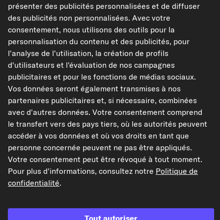
présenter des publicités personnalisées et de diffuser
Réf : 9901149
des publicités non personnalisées. Avec votre
consentement, nous utilisons des outils pour la
29,10 €
personnalisation du contenu et des publicités, pour
TVA de 20% incluse,
plus frais de port
l'analyse de l'utilisation, la création de profils
Disponible immédiatement
d'utilisateurs et l'évaluation de nos campagnes
publicitaires et pour les fonctions de médias sociaux.
Vos données seront également transmises à nos
partenaires publicitaires et, si nécessaire, combinées
avec d'autres données. Votre consentement comprend
le transfert vers des pays tiers, où les autorités peuvent
accéder à vos données et où vos droits en tant que
Informatio
n sur le
personne concernée peuvent ne pas être appliqués.
produit
Votre consentement peut être révoqué à tout moment.
Pour plus d'informations, consultez notre
Politique de
Cet article peut être utilisé de façon universelle.
confidentialité
.
Ajouter au panier
Tout autoriser