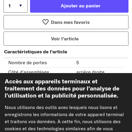
Ajouter au panier
Dans mes favoris
Voir l'article
Caractéristiques de l'article
Nombre de portes
5
Côté d'assemblage
arrière droite
Accès aux appareils terminaux et
Matérial du tôle
Bord de passage de
roue
traitement des données pour l'analyse de
l'utilisation et la publicité personnalisée.
Tôle de réparation
Tôle de réparation
Nous utilisons des outils avec lesquels nous lisons et
Modèles de véhicules compatibles
enregistrons les informations de votre appareil terminal
et traitons vos données. À cette fin, nous utilisons des
cookies et des technologies similaires afin de vous
VAN WEZEL Panneau latéral