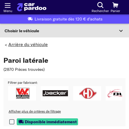
Menu
Rechercher
Panier
Livraison gratuite dès 120 € d'achats
Choisir le véhicule
Sélection du véhicule
Arrière du véhicule
>
F
Paroi latérale
Choisir le véhicule
(2870 Pièces trouvées
)
ou
Filtrer par fabricant:
Ou choix du véhicule selon les critères suivants :
Choix du fabricant
Choix du modèle
Afficher plus de critères de filtrage
Disponible immédiatement
Choix du type