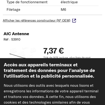
Type de fonctionnement
électrique
Filetage
M6
Afficher les références constructeur (N° OEM)
AIC Antenne
Réf : 53910
7,37 €
TVA de 20% incluse,
plus frais de port
Disponible immédiatement
Accès aux appareils terminaux et
traitement des données pour l'analyse de
l'utilisation et la publicité personnalisée.
Vérifier la compatibilité
Nous utilisons des outils avec lesquels nous lisons et
Choisissez un véhicule
enregistrons les informations de votre appareil terminal
et traitons vos données. À cette fin, nous utilisons des
Ajouter au panier
cookies et des technologies similaires afin de vous