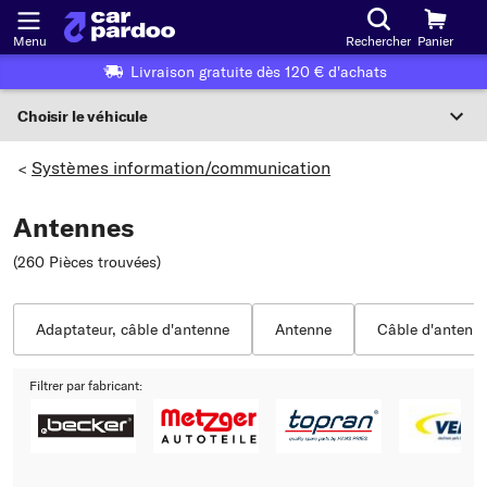
Menu
Rechercher
Panier
Livraison gratuite dès 120 € d'achats
Choisir le véhicule
Sélection du véhicule
Systèmes information/communication
>
F
Antennes
Choisir le véhicule
(260 Pièces trouvées
)
ou
Ou choix du véhicule selon les critères suivants :
Adaptateur, câble d'antenne
Antenne
Câble d'antenn
Choix du fabricant
Filtrer par fabricant:
Choix du modèle
Choix du type