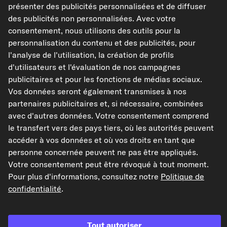
présenter des publicités personnalisées et de diffuser
des publicités non personnalisées. Avec votre
Dans mes favoris
consentement, nous utilisons des outils pour la
personnalisation du contenu et des publicités, pour
Voir l'article
l'analyse de l'utilisation, la création de profils
d'utilisateurs et l'évaluation de nos campagnes
Caractéristiques de l'article
publicitaires et pour les fonctions de médias sociaux.
Type d'antenne
Barre courte
Vos données seront également transmises à nos
partenaires publicitaires et, si nécessaire, combinées
Longueur [mm]
405
avec d'autres données. Votre consentement comprend
Type de fonctionnement
électrique
le transfert vers des pays tiers, où les autorités peuvent
Filetage
M6
accéder à vos données et où vos droits en tant que
personne concernée peuvent ne pas être appliqués.
Afficher les références constructeur (N° OEM)
Votre consentement peut être révoqué à tout moment.
Pour plus d'informations, consultez notre
Politique de
Modèles de véhicules compatibles
confidentialité
.
...
1
2
3
13
Tout autoriser