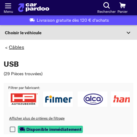
Menu
Rechercher
Panier
Livraison gratuite dès 120 € d'achats
Choisir le véhicule
Sélection du véhicule
Câbles
>
F
USB
Choisir le véhicule
(29 Pièces trouvées
)
ou
Filtrer par fabricant:
Ou choix du véhicule selon les critères suivants :
Choix du fabricant
Choix du modèle
Afficher plus de critères de filtrage
Disponible immédiatement
Choix du type