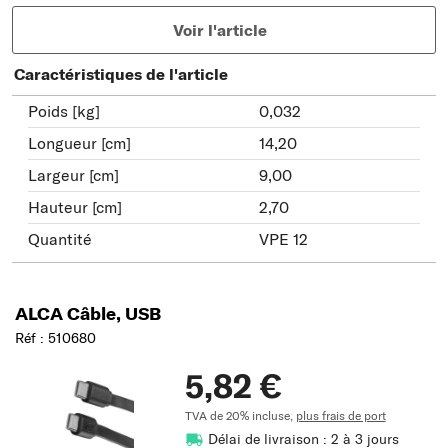
Voir l'article
Caractéristiques de l'article
Poids [kg]
0,032
Longueur [cm]
14,20
Largeur [cm]
9,00
Hauteur [cm]
2,70
Quantité
VPE 12
ALCA Câble, USB
Réf : 510680
5,82 €
TVA de 20% incluse,
plus frais de port
Délai de livraison : 2 à 3 jours