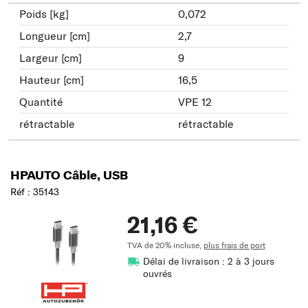
Poids [kg]
0,072
Longueur [cm]
2,7
Largeur [cm]
9
Hauteur [cm]
16,5
Quantité
VPE 12
rétractable
rétractable
HPAUTO Câble, USB
Réf : 35143
21,16 €
TVA de 20% incluse,
plus frais de port
Délai de livraison : 2 à 3 jours
ouvrés