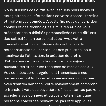
l'utilisation et la publicité personnalisée.
Nous utilisons des outils avec lesquels nous lisons et
enregistrons les informations de votre appareil terminal
et traitons vos données. À cette fin, nous utilisons des
kfzteile24.de
kfzteile24.at
carpardoo.nl
cookies et des technologies similaires afin de vous
présenter des publicités personnalisées et de diffuser
carpardoo.dk
des publicités non personnalisées. Avec votre
consentement, nous utilisons des outils pour la
personnalisation du contenu et des publicités, pour
l'analyse de l'utilisation, la création de profils
Les données présentées ici, notamment l'intégralité de la base de données, ne
peuvent être reproduites. La reproduction et la distribution des données et de
d'utilisateurs et l'évaluation de nos campagnes
la base de données sans le consentement préalable de TecAlliance et/ou
publicitaires et pour les fonctions de médias sociaux.
l'implication de tiers dans de telles activités sont strictement interdites. Toute
utilisation non autorisée du contenu constitue une violation du droit d'auteur
Vos données seront également transmises à nos
et peut entraîner des poursuites judiciaires.
partenaires publicitaires et, si nécessaire, combinées
avec d'autres données. Votre consentement comprend
Résilier le contrat
le transfert vers des pays tiers, où les autorités peuvent
accéder à vos données et où vos droits en tant que
personne concernée peuvent ne pas être appliqués.
© 2026 kfzteile24 GmbH - Tous droits réservés.