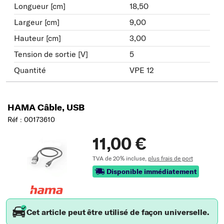
Longueur [cm]
18,50
Largeur [cm]
9,00
Hauteur [cm]
3,00
Tension de sortie [V]
5
Quantité
VPE 12
HAMA Câble, USB
Réf : 00173610
11,00 €
TVA de 20% incluse,
plus frais de port
Disponible immédiatement
Cet article peut être utilisé de façon universelle.