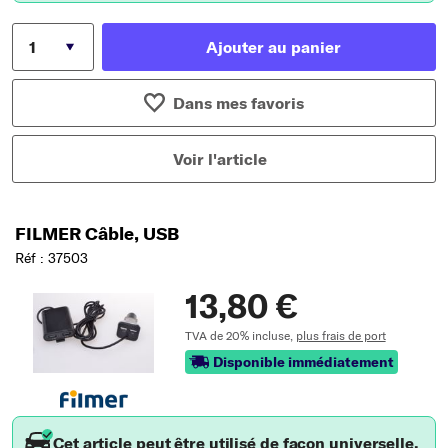
Ajouter au panier
Dans mes favoris
Voir l'article
FILMER Câble, USB
Réf : 37503
13,80 €
TVA de 20% incluse,
plus frais de port
Disponible immédiatement
Cet article peut être utilisé de façon universelle.