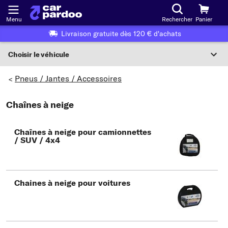
Menu
Rechercher
Panier
Livraison gratuite dès 120 € d'achats
Choisir le véhicule
Sélection du véhicule
Pneus / Jantes / Accessoires
>
F
Chaînes à neige
Choisir le véhicule
Chaînes à neige pour camionnettes
ou
/ SUV / 4x4
Ou choix du véhicule selon les critères suivants :
Choix du fabricant
Chaines à neige pour voitures
Choix du modèle
Choix du type