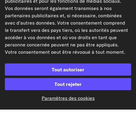
publicitaires et pour les fonctions de médias sociaux.
Vos données seront également transmises à nos
partenaires publicitaires et, si nécessaire, combinées
avec d'autres données. Votre consentement comprend
le transfert vers des pays tiers, où les autorités peuvent
Paiement à l'avance
accéder à vos données et où vos droits en tant que
personne concernée peuvent ne pas être appliqués.
Nos partenaires d'expédition
Votre consentement peut être révoqué à tout moment.
Pour plus d'informations, consultez notre
Politique de
confidentialité
.
Tout autoriser
Tout rejeter
kfzteile24.de
kfzteile24.at
carpardoo.nl
carpardoo.dk
Paramètres des cookies
Les données présentées ici, notamment l'intégralité de la base de données, ne
peuvent être reproduites. La reproduction et la distribution des données et de
la base de données sans le consentement préalable de TecAlliance et/ou