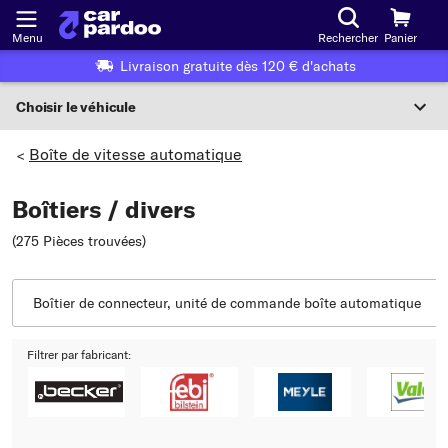
Menu
Rechercher
Panier
Livraison gratuite dès 120 € d'achats
Choisir le véhicule
Sélection du véhicule
Boîte de vitesse automatique
>
F
Boîtiers / divers
Choisir le véhicule
(275 Pièces trouvées
)
ou
Ou choix du véhicule selon les critères suivants :
Boîtier de connecteur, unité de commande boîte automatique
Choix du fabricant
Filtrer par fabricant:
Choix du modèle
Choix du type