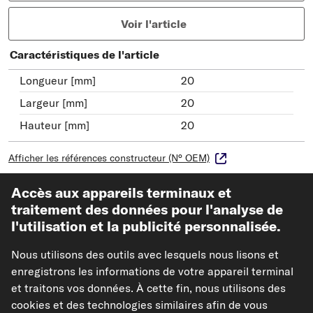
Voir l'article
Caractéristiques de l'article
Longueur [mm]
20
Largeur [mm]
20
Hauteur [mm]
20
Afficher les références constructeur (N° OEM)
Modèles de véhicules compatibles
Accès aux appareils terminaux et
traitement des données pour l'analyse de
l'utilisation et la publicité personnalisée.
FEBI BILSTEIN Bouchon fileté, boîte de
transmission
Nous utilisons des outils avec lesquels nous lisons et
Réf : 173874
enregistrons les informations de votre appareil terminal
2,98 €
et traitons vos données. À cette fin, nous utilisons des
cookies et des technologies similaires afin de vous
TVA de 20% incluse,
plus frais de port