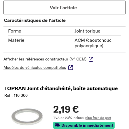
Voir l'article
Caractéristiques de l'article
Forme
Joint torique
Matériel
ACM (caoutchouc
polyacrylique)
Afficher les références constructeur (N° OEM)
Modèles de véhicules compatibles
TOPRAN Joint d'étanchéité, boîte automatique
Réf : 116 366
2,19 €
TVA de 20% incluse,
plus frais de port
Disponible immédiatement