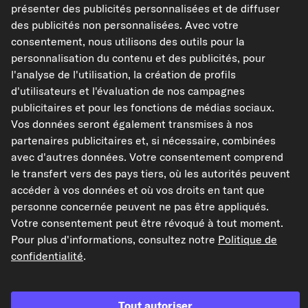
présenter des publicités personnalisées et de diffuser
Caractéristiques de l'article
des publicités non personnalisées. Avec votre
consentement, nous utilisons des outils pour la
Hauteur [mm]
6
personnalisation du contenu et des publicités, pour
Diamètre intérieur [mm]
12
l'analyse de l'utilisation, la création de profils
Diamètre extérieur [mm]
18
d'utilisateurs et l'évaluation de nos campagnes
publicitaires et pour les fonctions de médias sociaux.
Matériel
ACM (caoutchouc
polyacrylique)
Vos données seront également transmises à nos
partenaires publicitaires et, si nécessaire, combinées
Protection anti-poussière
avec lamelle de
protection anti-
avec d'autres données. Votre consentement comprend
poussière
le transfert vers des pays tiers, où les autorités peuvent
accéder à vos données et où vos droits en tant que
Afficher les références constructeur (N° OEM)
personne concernée peuvent ne pas être appliqués.
Modèles de véhicules compatibles
Votre consentement peut être révoqué à tout moment.
Pour plus d'informations, consultez notre
Politique de
confidentialité
.
FEBI BILSTEIN Bague d'étanchéité, flasque de
boîte automatique
Réf : 12369
Tout autoriser