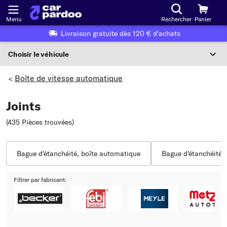
Menu
Rechercher
Panier
Livraison gratuite dès 120 € d'achats
Choisir le véhicule
Sélection du véhicule
Boîte de vitesse automatique
>
F
Joints
Choisir le véhicule
(435 Pièces trouvées
)
ou
Ou choix du véhicule selon les critères suivants :
Bague d'étanchéité, boîte automatique
Bague d'étanchéité, 
Choix du fabricant
Filtrer par fabricant:
Choix du modèle
Choix du type