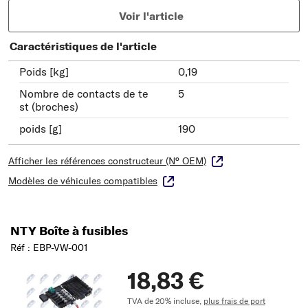
Voir l'article
Caractéristiques de l'article
Poids [kg]
0,19
Nombre de contacts de te
5
st (broches)
poids [g]
190
Afficher les références constructeur (N° OEM)
Modèles de véhicules compatibles
NTY Boîte à fusibles
Réf : EBP-VW-001
18,83 €
TVA de 20% incluse,
plus frais de port