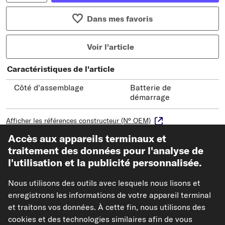
Dans mes favoris
Voir l'article
Caractéristiques de l'article
Côté d'assemblage
Batterie de
démarrage
Afficher les références constructeur (N° OEM)
Modèles de véhicules compatibles
Accès aux appareils terminaux et
traitement des données pour l'analyse de
l'utilisation et la publicité personnalisée.
DPA Porte-fusibles
Nous utilisons des outils avec lesquels nous lisons et
Réf : 99370002002
enregistrons les informations de votre appareil terminal
28,62 €
et traitons vos données. À cette fin, nous utilisons des
cookies et des technologies similaires afin de vous
TVA de 20% incluse,
plus frais de port