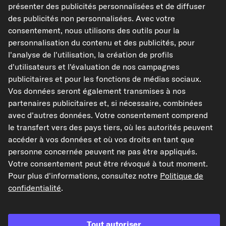
présenter des publicités personnalisées et de diffuser
Disponible immédiatement
des publicités non personnalisées. Avec votre
consentement, nous utilisons des outils pour la
personnalisation du contenu et des publicités, pour
l'analyse de l'utilisation, la création de profils
Vérifier la compatibilité
d'utilisateurs et l'évaluation de nos campagnes
Choisissez un véhicule
publicitaires et pour les fonctions de médias sociaux.
Vos données seront également transmises à nos
partenaires publicitaires et, si nécessaire, combinées
Ajouter au panier
avec d'autres données. Votre consentement comprend
le transfert vers des pays tiers, où les autorités peuvent
Dans mes favoris
accéder à vos données et où vos droits en tant que
personne concernée peuvent ne pas être appliqués.
Voir l'article
Votre consentement peut être révoqué à tout moment.
Pour plus d'informations, consultez notre
Politique de
Afficher les références constructeur (N° OEM)
confidentialité
.
Modèles de véhicules compatibles
Tout autoriser