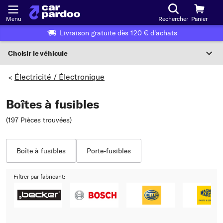
Menu
Rechercher
Panier
Livraison gratuite dès 120 € d'achats
Choisir le véhicule
Sélection du véhicule
Électricité / Électronique
>
F
Boîtes à fusibles
Choisir le véhicule
(197 Pièces trouvées
)
ou
Ou choix du véhicule selon les critères suivants :
Boîte à fusibles
Porte-fusibles
Choix du fabricant
Filtrer par fabricant:
Choix du modèle
Choix du type