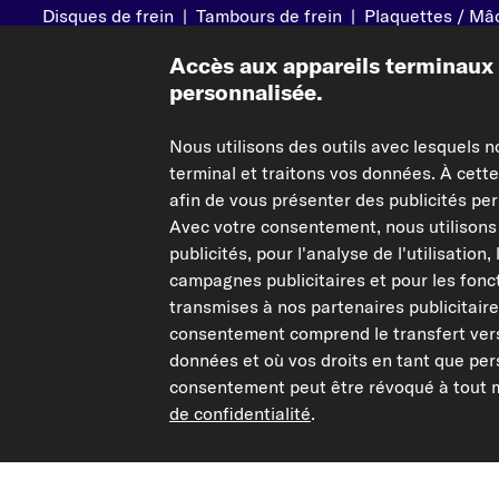
Disques de frein
|
Tambours de frein
|
Plaquettes / Mâc
Échappement
|
Huiles par viscosité
|
Distribution / Kit
Accès aux appareils terminaux e
Catalyseurs
|
Filtres à air
|
Bougies d'allumage
|
Courr
personnalisée.
Nous utilisons des outils avec lesquels n
Autre de carpardoo
Aide & sou
terminal et traitons vos données. À cette
afin de vous présenter des publicités per
Qui sommes-nous ?
Contact
Avec votre consentement, nous utilisons 
Corporate Website
FAQ
publicités, pour l'analyse de l'utilisation,
Programme d'affiliation
Modes de p
campagnes publicitaires et pour les fon
transmises à nos partenaires publicitair
Le Mag
Livraison
consentement comprend le transfert vers 
Retours
données et où vos droits en tant que pe
Pièces cons
consentement peut être révoqué à tout m
de confidentialité
.