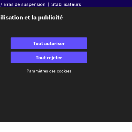
 / Bras de suspension
|
Stabilisateurs
|
itacle
|
Rotules
|
Attelage
|
Alternateurs
|
isation et la publicité
Modes de paiement acceptés
Tout autoriser
Tout rejeter
Paramètres des cookies
Paiement à l'avance
Nos partenaires d'expédition