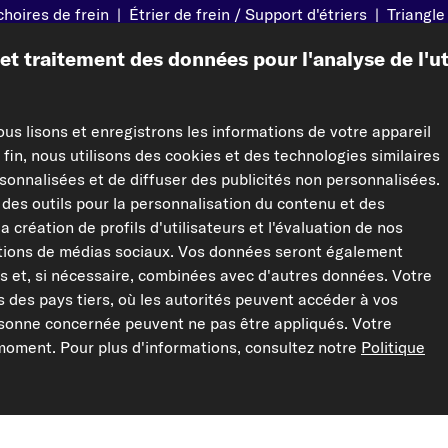
hoires de frein
|
Étrier de frein / Support d'étriers
|
Triangle
s
|
Amortisseurs
|
Embrayage
|
Étriers de frein
|
Filtres hab
t traitement des données pour l'analyse de l'util
oies trapézoïdales
ous lisons et enregistrons les informations de votre appareil
tien
Juridique
 fin, nous utilisons des cookies et des technologies similaires
sonnalisées et de diffuser des publicités non personnalisées.
Mentions légales
des outils pour la personnalisation du contenu et des
Politique de confidentialité
 la création de profils d'utilisateurs et l'évaluation de nos
aiement
CGV
ctions de médias sociaux. Vos données seront également
es et, si nécessaire, combinées avec d'autres données. Votre
Droit de rétractation
des pays tiers, où les autorités peuvent accéder à vos
Paramètres des données
rsonne concernée peuvent ne pas être appliqués. Votre
ignées
oment. Pour plus d'informations, consultez notre
Politique