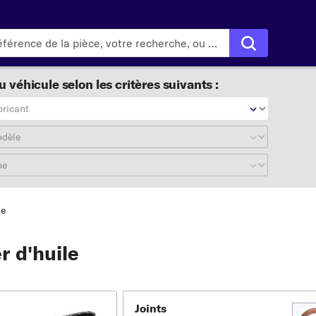
 véhicule selon les critères suivants :
bricant
odèle
pe
le
r d'huile
Joints