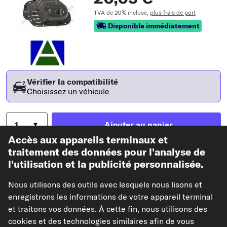
TVA de 20% incluse,
plus frais de port
Disponible immédiatement
Vérifier la compatibilité
Choisissez un véhicule
Ajouter au panier
Accès aux appareils terminaux et
traitement des données pour l'analyse de
Dans mes favoris
l'utilisation et la publicité personnalisée.
Voir l'article
Nous utilisons des outils avec lesquels nous lisons et
enregistrons les informations de votre appareil terminal
Caractéristiques de l'article
et traitons vos données. À cette fin, nous utilisons des
cookies et des technologies similaires afin de vous
Matériel
Acier