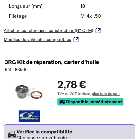
Longueur [mm]
18
Filetage
M14x1,50
Afficher les références constructeur (N° OEM)
Modèles de véhicules compatibles
3RG Kit de réparation, carter d'huile
Réf : 83506
2,78 €
TVA de 20% incluse,
plus frais de port
Disponible immédiatement
Vérifier la compatibilité
Choisissez un véhicule