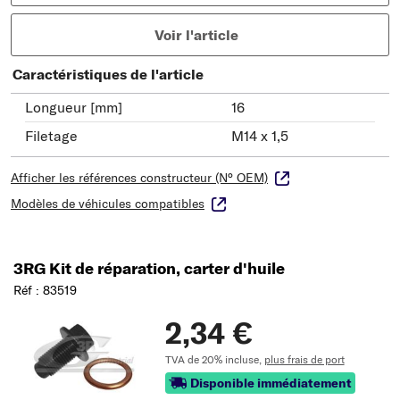
Voir l'article
Caractéristiques de l'article
Longueur [mm]
16
Filetage
M14 x 1,5
Afficher les références constructeur (N° OEM)
Modèles de véhicules compatibles
3RG Kit de réparation, carter d'huile
Réf : 83519
2,34 €
TVA de 20% incluse,
plus frais de port
Disponible immédiatement