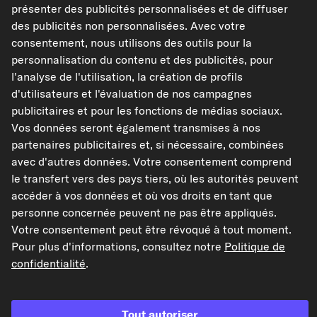
présenter des publicités personnalisées et de diffuser
des publicités non personnalisées. Avec votre
Afficher les références constructeur (N° OEM)
consentement, nous utilisons des outils pour la
Modèles de véhicules compatibles
personnalisation du contenu et des publicités, pour
l'analyse de l'utilisation, la création de profils
d'utilisateurs et l'évaluation de nos campagnes
JOHNS Carter d'huile
publicitaires et pour les fonctions de médias sociaux.
Réf : 55 09 08-2
Vos données seront également transmises à nos
20,53 €
partenaires publicitaires et, si nécessaire, combinées
avec d'autres données. Votre consentement comprend
TVA de 20% incluse,
plus frais de port
le transfert vers des pays tiers, où les autorités peuvent
Disponible immédiatement
accéder à vos données et où vos droits en tant que
personne concernée peuvent ne pas être appliqués.
Votre consentement peut être révoqué à tout moment.
Pour plus d'informations, consultez notre
Politique de
confidentialité
.
Vérifier la compatibilité
Choisissez un véhicule
Tout autoriser