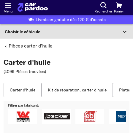
Menu
Rechercher
Panier
Livraison gratuite dès 120 € d'achats
Choisir le véhicule
Sélection du véhicule
Pièces carter d'huile
>
F
Carter d'huile
Choisir le véhicule
(4096 Pièces trouvées
)
ou
Ou choix du véhicule selon les critères suivants :
Carter d'huile
Kit de réparation, carter d'huile
Plateau
Choix du fabricant
Filtrer par fabricant:
Choix du modèle
Choix du type