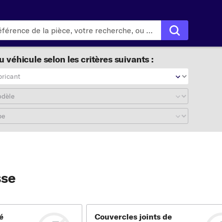
 véhicule selon les critères suivants :
bricant
odèle
pe
sse
é
Couvercles joints de