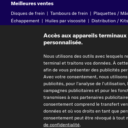
Meilleures ventes
Disques de frein
|
Tambours de frein
|
Plaquettes / Mâc
Échappement
|
Huiles par viscosité
|
Distribution / Kit
Catalyseurs
|
Filtres à air
|
Bougies d'allumage
|
Courr
Accès aux appareils terminaux e
personnalisée.
Autre de carpardoo
Aide & sou
Nous utilisons des outils avec lesquels n
Qui sommes-nous ?
Contact
terminal et traitons vos données. À cette
afin de vous présenter des publicités per
Corporate Website
FAQ
Avec votre consentement, nous utilisons 
Programme d'affiliation
Modes de p
publicités, pour l'analyse de l'utilisation,
Le Mag
Livraison
campagnes publicitaires et pour les fon
Retours
transmises à nos partenaires publicitair
consentement comprend le transfert vers 
Pièces cons
données et où vos droits en tant que pe
consentement peut être révoqué à tout m
de confidentialité
.