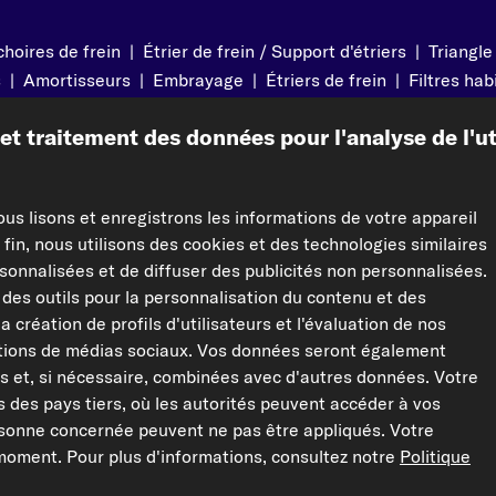
hoires de frein
|
Étrier de frein / Support d'étriers
|
Triangle
s
|
Amortisseurs
|
Embrayage
|
Étriers de frein
|
Filtres hab
oies trapézoïdales
t traitement des données pour l'analyse de l'util
tien
Juridique
ous lisons et enregistrons les informations de votre appareil
Mentions légales
 fin, nous utilisons des cookies et des technologies similaires
sonnalisées et de diffuser des publicités non personnalisées.
Politique de confidentialité
des outils pour la personnalisation du contenu et des
aiement
CGV
 la création de profils d'utilisateurs et l'évaluation de nos
Droit de rétractation
ctions de médias sociaux. Vos données seront également
Paramètres des données
es et, si nécessaire, combinées avec d'autres données. Votre
des pays tiers, où les autorités peuvent accéder à vos
ignées
rsonne concernée peuvent ne pas être appliqués. Votre
oment. Pour plus d'informations, consultez notre
Politique