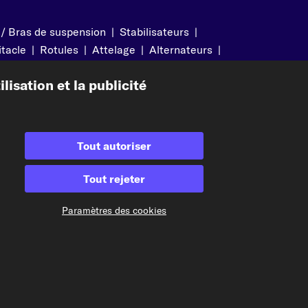
 / Bras de suspension
|
Stabilisateurs
|
itacle
|
Rotules
|
Attelage
|
Alternateurs
|
isation et la publicité
Modes de paiement acceptés
Tout autoriser
Tout rejeter
Paiement à l'avance
Paramètres des cookies
Nos partenaires d'expédition