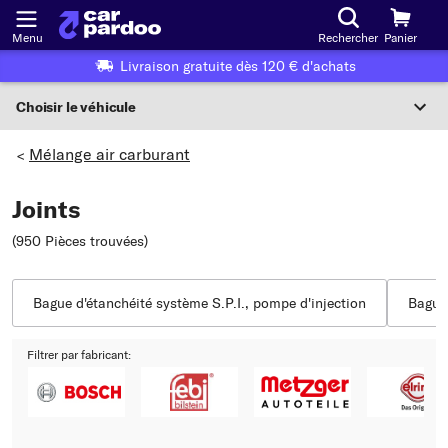
Menu
Rechercher
Panier
Livraison gratuite dès 120 € d'achats
Choisir le véhicule
Sélection du véhicule
Mélange air carburant
>
F
Joints
Choisir le véhicule
(950 Pièces trouvées
)
ou
Ou choix du véhicule selon les critères suivants :
Bague d'étanchéité système S.P.I., pompe d'injection
Bague 
Choix du fabricant
Filtrer par fabricant:
Choix du modèle
Choix du type