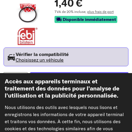
1,40 €
TVA de 20% incluse,
plus frais de port
Disponible immédiatement
Vérifier la compatibilité
Choisissez un véhicule
Ajouter au panier
Accès aux appareils terminaux et
traitement des données pour l'analyse de
l'utilisation et la publicité personnalisée.
Dans mes favoris
Nous utilisons des outils avec lesquels nous lisons et
Voir l'article
enregistrons les informations de votre appareil terminal
et traitons vos données. À cette fin, nous utilisons des
Caractéristiques de l'article
cookies et des technologies similaires afin de vous