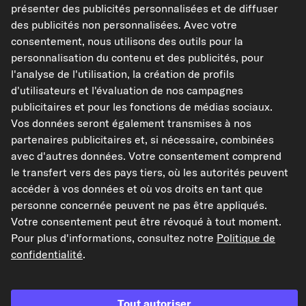
présenter des publicités personnalisées et de diffuser
Matériel
FPM (caoutchouc
fluoré)
des publicités non personnalisées. Avec votre
consentement, nous utilisons des outils pour la
Afficher les références constructeur (N° OEM)
personnalisation du contenu et des publicités, pour
l'analyse de l'utilisation, la création de profils
Modèles de véhicules compatibles
d'utilisateurs et l'évaluation de nos campagnes
publicitaires et pour les fonctions de médias sociaux.
Vos données seront également transmises à nos
TOPRAN Bague d'étanchéité, injecteur
partenaires publicitaires et, si nécessaire, combinées
Réf : 100 656
avec d'autres données. Votre consentement comprend
1,47 €
le transfert vers des pays tiers, où les autorités peuvent
accéder à vos données et où vos droits en tant que
TVA de 20% incluse,
plus frais de port
personne concernée peuvent ne pas être appliqués.
Disponible immédiatement
Votre consentement peut être révoqué à tout moment.
Pour plus d'informations, consultez notre
Politique de
confidentialité
.
Vérifier la compatibilité
Choisissez un véhicule
Tout autoriser