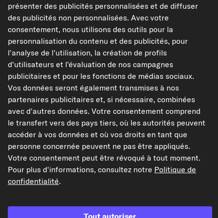
présenter des publicités personnalisées et de diffuser
TVA de 20% incluse,
plus frais de port
des publicités non personnalisées. Avec votre
Disponible immédiatement
consentement, nous utilisons des outils pour la
personnalisation du contenu et des publicités, pour
l'analyse de l'utilisation, la création de profils
d'utilisateurs et l'évaluation de nos campagnes
publicitaires et pour les fonctions de médias sociaux.
Vérifier la compatibilité
Choisissez un véhicule
Vos données seront également transmises à nos
partenaires publicitaires et, si nécessaire, combinées
avec d'autres données. Votre consentement comprend
Ajouter au panier
le transfert vers des pays tiers, où les autorités peuvent
accéder à vos données et où vos droits en tant que
personne concernée peuvent ne pas être appliqués.
Dans mes favoris
Votre consentement peut être révoqué à tout moment.
Pour plus d'informations, consultez notre
Politique de
Voir l'article
confidentialité
.
Caractéristiques de l'article
Équipement véhicule
pour véhicules avec
Tout autoriser