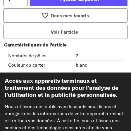
Dans mes favoris
Voir l'article
Caractéristiques de l'article
Nombres de pôles
2
Couleur du carter
blanc
Afficher les références constructeur (N° OEM)
Accès aux appareils terminaux et
traitement des données pour l'analyse de
Modèles de véhicules compatibles
l'utilisation et la publicité personnalisée.
Nous utilisons des outils avec lesquels nous lisons et
MAPCO Bobine d'allumage
enregistrons les informations de votre appareil terminal
Réf : 80530
et traitons vos données. À cette fin, nous utilisons des
11,01 €
cookies et des technologies similaires afin de vous