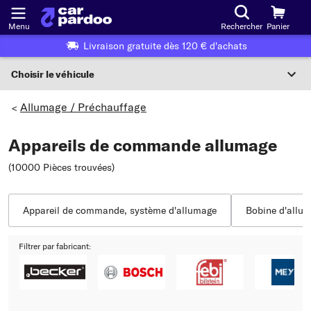
Menu
Rechercher
Panier
Livraison gratuite dès 120 € d'achats
Choisir le véhicule
Sélection du véhicule
Allumage / Préchauffage
>
F
Appareils de commande allumage
Choisir le véhicule
(10000 Pièces trouvées
)
ou
Ou choix du véhicule selon les critères suivants :
Appareil de commande, système d'allumage
Bobine d'allu
Choix du fabricant
Filtrer par fabricant:
Choix du modèle
Choix du type