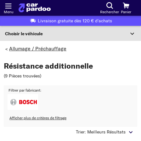
Menu
Rechercher
Panier
Livraison gratuite dès 120 € d'achats
Choisir le véhicule
Sélection du véhicule
Allumage / Préchauffage
>
F
Résistance additionnelle
Choisir le véhicule
(9 Pièces trouvées
)
ou
Filtrer par fabricant:
Ou choix du véhicule selon les critères suivants :
Choix du fabricant
Afficher plus de critères de filtrage
Choix du modèle
Trier: Meilleurs Résultats
Choix du type