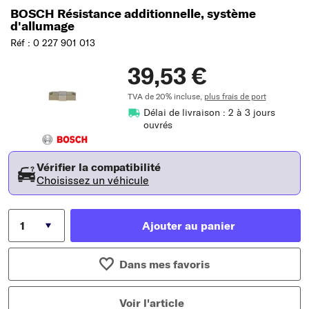
BOSCH Résistance additionnelle, système
d'allumage
Réf : 0 227 901 013
39,53 €
TVA de 20% incluse,
plus frais de port
Délai de livraison : 2 à 3 jours
ouvrés
Vérifier la compatibilité
Choisissez un véhicule
Ajouter au panier
Dans mes favoris
Voir l'article