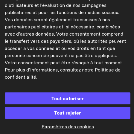
d'utilisateurs et l'évaluation de nos campagnes
publicitaires et pour les fonctions de médias sociaux.
Les données présentées ici, notamment l'intégralité de la base de données, ne
peuvent être reproduites. La reproduction et la distribution des données et de
Vos données seront également transmises à nos
la base de données sans le consentement préalable de TecAlliance et/ou
partenaires publicitaires et, si nécessaire, combinées
l'implication de tiers dans de telles activités sont strictement interdites. Toute
utilisation non autorisée du contenu constitue une violation du droit d'auteur
avec d'autres données. Votre consentement comprend
et peut entraîner des poursuites judiciaires.
le transfert vers des pays tiers, où les autorités peuvent
accéder à vos données et où vos droits en tant que
Résilier le contrat
personne concernée peuvent ne pas être appliqués.
Votre consentement peut être révoqué à tout moment.
Pour plus d'informations, consultez notre
Politique de
© 2026 kfzteile24 GmbH - Tous droits réservés.
confidentialité
.
Tout autoriser
¹« Livraison gratuite » ou « Sans frais de livraison », cela correspond à la
suppression des frais d'envoi allemands de 6,90 €.
Tout rejeter
Paramètres des cookies