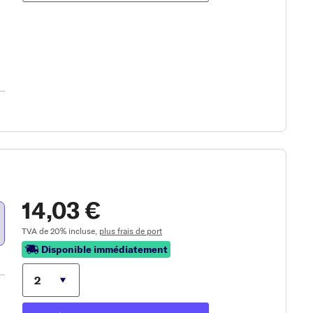
14,03 €
TVA de 20% incluse,
plus frais de port
Disponible immédiatement